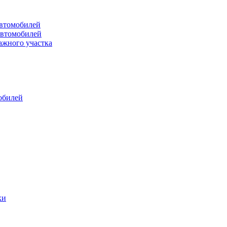
втомобилей
автомобилей
ажного участка
обилей
ки