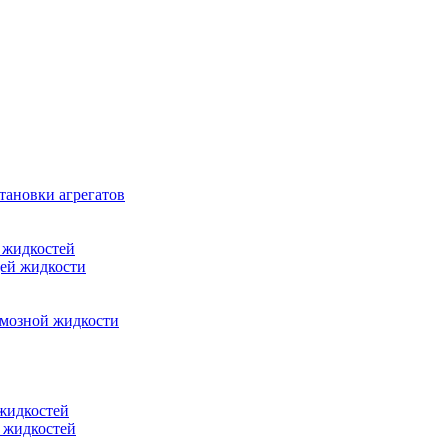
тановки агрегатов
 жидкостей
щей жидкости
рмозной жидкости
 жидкостей
 жидкостей