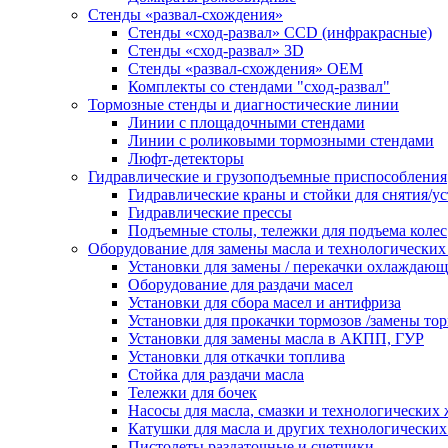
Стенды «развал-схождения»
Стенды «сход-развал» CCD (инфракрасные)
Стенды «сход-развал» 3D
Стенды «развал-схождения» ОЕМ
Комплекты со стендами "сход-развал"
Тормозные стенды и диагностические линии
Линии с площадочными стендами
Линии с роликовыми тормозными стендами
Люфт-детекторы
Гидравлические и грузоподъемные приспособления
Гидравлические краны и стойки для снятия/ус
Гидравлические прессы
Подъемные столы, тележки для подъема колес
Оборудование для замены масла и технологических
Установки для замены / перекачки охлаждаю
Оборудование для раздачи масел
Установки для сбора масел и антифриза
Установки для прокачки тормозов /замены то
Установки для замены масла в АКПП, ГУР
Установки для откачки топлива
Стойка для раздачи масла
Тележки для бочек
Насосы для масла, смазки и технологических
Катушки для масла и других технологических
Пистолеты раздаточные и счетчики