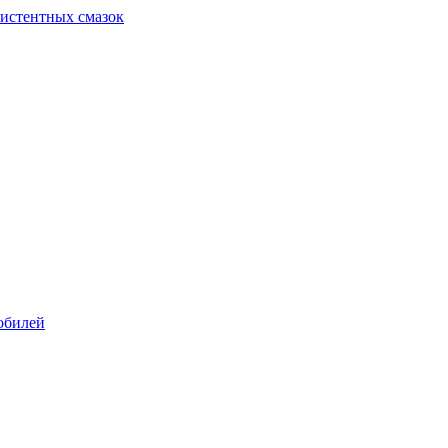
систентных смазок
обилей