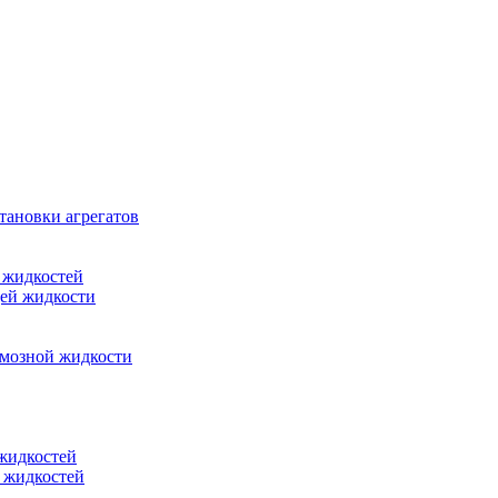
тановки агрегатов
 жидкостей
щей жидкости
рмозной жидкости
 жидкостей
 жидкостей