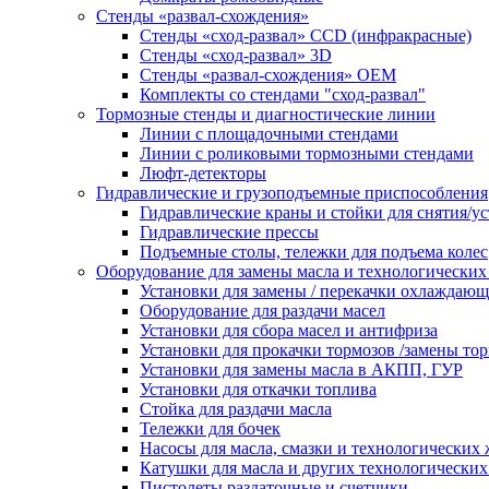
Стенды «развал-схождения»
Стенды «сход-развал» CCD (инфракрасные)
Стенды «сход-развал» 3D
Стенды «развал-схождения» ОЕМ
Комплекты со стендами "сход-развал"
Тормозные стенды и диагностические линии
Линии с площадочными стендами
Линии с роликовыми тормозными стендами
Люфт-детекторы
Гидравлические и грузоподъемные приспособления
Гидравлические краны и стойки для снятия/ус
Гидравлические прессы
Подъемные столы, тележки для подъема колес
Оборудование для замены масла и технологических
Установки для замены / перекачки охлаждаю
Оборудование для раздачи масел
Установки для сбора масел и антифриза
Установки для прокачки тормозов /замены то
Установки для замены масла в АКПП, ГУР
Установки для откачки топлива
Стойка для раздачи масла
Тележки для бочек
Насосы для масла, смазки и технологических
Катушки для масла и других технологических
Пистолеты раздаточные и счетчики