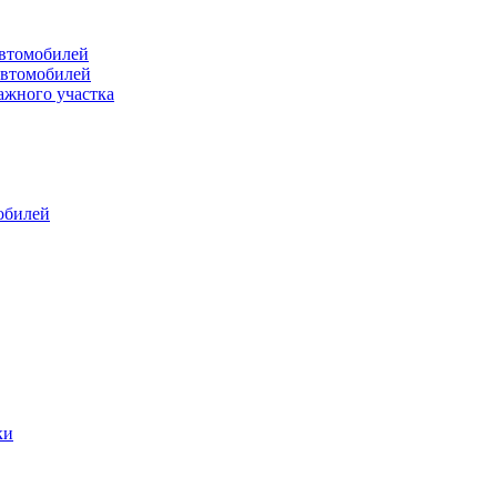
втомобилей
автомобилей
ажного участка
обилей
ки