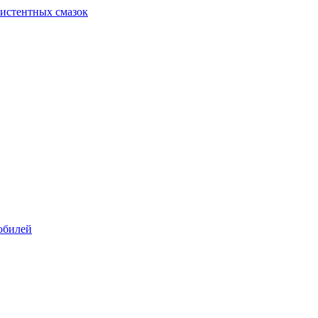
систентных смазок
обилей