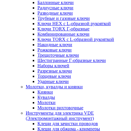
Баллонные ключи
Радиусные ключи
Разводные ключи
Трубные и газовые ключи
Ключи HEX с L-образной рукояткой
Ключи TORX Г-образные
Комбинированные ключи
Ключи TORX с L-образной рукояткой
Накидные ключи
Рожковые ключи
Трещоточные ключи
Шестигранные Г-образные ключи
Наборы ключей
Разрезные ключи
Торцевые ключи
Ударные ключи
Молотки, кувалды и киянки
Киянки
Кувалды
Молотки
Молотки рихтовочные
Инструменты для электрика VDE
(Электромонтажный инструмент)
Клещи для зачистки проводов
Клещи для обжима - кримперы