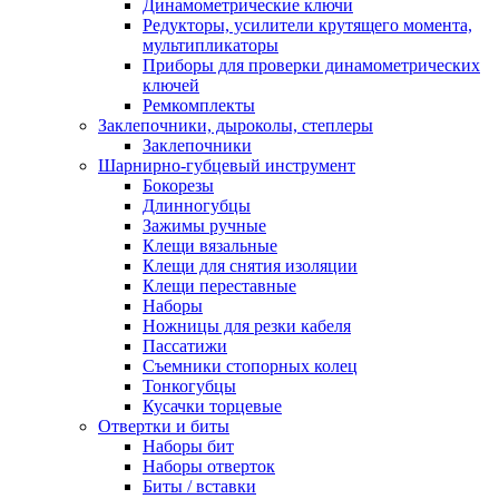
Динамометрические ключи
Редукторы, усилители крутящего момента,
мультипликаторы
Приборы для проверки динамометрических
ключей
Ремкомплекты
Заклепочники, дыроколы, степлеры
Заклепочники
Шарнирно-губцевый инструмент
Бокорезы
Длинногубцы
Зажимы ручные
Клещи вязальные
Клещи для снятия изоляции
Клещи переставные
Наборы
Ножницы для резки кабеля
Пассатижи
Съемники стопорных колец
Тонкогубцы
Кусачки торцевые
Отвертки и биты
Наборы бит
Наборы отверток
Биты / вставки