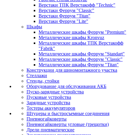
Верстаки ТПК Верстакофф "Technic"
Верстаки Феррум "Classic"
Верстаки Феррум "Titan"
Верстаки Феррум "Lite"
Шкафы
Металлические шкафы Феррум "Premium"
Металлические шкафы Kronvuz
Металлические шкафы ТПК Верстакофф
"Fabrik"
Металлические шкафы Феррум "Standart"
Металлические шкафы Феррум "Classic"
Металлические шкафы Феррум "Titan"
Конструкции для шиномонтажного участка
Стеллажи
Стенды, стойки
Оборудование для обслуживания АКБ
Пуско-зарядные устройства
Пусковые устройства
Зарядные устройства
Тестеры аккумуляторов
Штуцеры и быстросъемные соединения
Пневмогайковерты
Пневмогайковерты угловые (трещотки)
Дрели пневматические