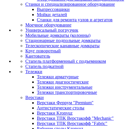
Станки и специализированное оборудование
Выпрессовщики
Мойки деталей
Станки для ремонта узлов и агрегатов
Моечное оборудование
Универсальный погрузчик
Мобильные домкраты (колонны)
Стационарные подпольные домкраты
Телескопические канавные домкраты
Круг поворотный
Кантователь
Стапель платформенный с подъемником
Стапель подкатной
Тележки
Тележки арматурные
Тележки диагностические
Тележки инструментальные
Тележки транспортировочные
Верстаки
Верстаки Феррум "Premium"
Антистатические столы
Верстаки Kronvuz
Верстаки ТПК Верстакофф "Mechanic"
Верстаки ТПК Верстакофф "Fabric"
Рабочие столы Kronvuz