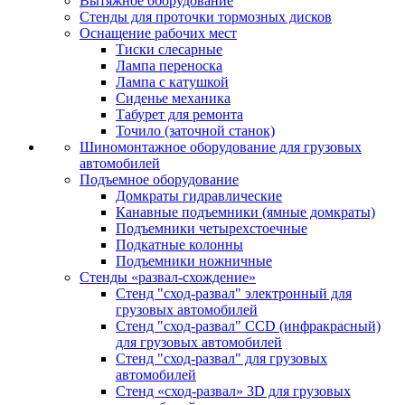
Вытяжное оборудование
Стенды для проточки тормозных дисков
Оснащение рабочих мест
Тиски слесарные
Лампа переноска
Лампа с катушкой
Сиденье механика
Табурет для ремонта
Точило (заточной станок)
Шиномонтажное оборудование для грузовых
автомобилей
Подъемное оборудование
Домкраты гидравлические
Канавные подъемники (ямные домкраты)
Подъемники четырехстоечные
Подкатные колонны
Подъемники ножничные
Стенды «развал-схождение»
Стенд "сход-развал" электронный для
грузовых автомобилей
Стенд "сход-развал" CCD (инфракрасный)
для грузовых автомобилей
Стенд "сход-развал" для грузовых
автомобилей
Стенд «сход-развал» 3D для грузовых