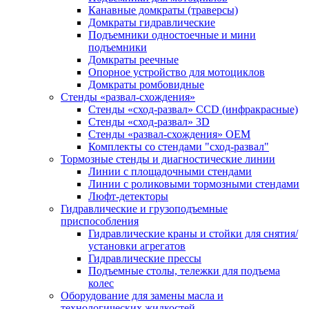
Канавные домкраты (траверсы)
Домкраты гидравлические
Подъемники одностоечные и мини
подъемники
Домкраты реечные
Опорное устройство для мотоциклов
Домкраты ромбовидные
Стенды «развал-схождения»
Стенды «сход-развал» CCD (инфракрасные)
Стенды «сход-развал» 3D
Стенды «развал-схождения» ОЕМ
Комплекты со стендами "сход-развал"
Тормозные стенды и диагностические линии
Линии с площадочными стендами
Линии с роликовыми тормозными стендами
Люфт-детекторы
Гидравлические и грузоподъемные
приспособления
Гидравлические краны и стойки для снятия/
установки агрегатов
Гидравлические прессы
Подъемные столы, тележки для подъема
колес
Оборудование для замены масла и
технологических жидкостей