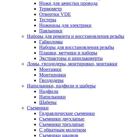
Ножи для зачистки провода
Термометр
Отвертки VDE
Тестеры
Ножницы для электрики
Паяльники
Наборы для ремонта и восстановления резьбы
Гайколомы
Наборы для восстановления резьбы
Плашки, метчики и наборы
Экстракторы и шпильковерты
Ломы, гвоздодеры, монтировки, монтажки
Монтажки
Монтировки
Гвоздодеры
Напильники, надфили и шаберы
Надфили
Напильники
Шаберы
Съемники
Гидравлические съемники
Съемники двухлапые
Съемники трехлапые
С обратным молотком
Съемники шкивов