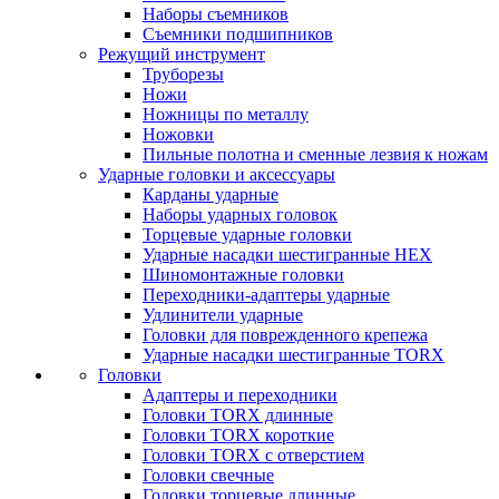
Наборы съемников
Съемники подшипников
Режущий инструмент
Труборезы
Ножи
Ножницы по металлу
Ножовки
Пильные полотна и сменные лезвия к ножам
Ударные головки и аксессуары
Карданы ударные
Наборы ударных головок
Торцевые ударные головки
Ударные насадки шестигранные HEX
Шиномонтажные головки
Переходники-адаптеры ударные
Удлинители ударные
Головки для поврежденного крепежа
Ударные насадки шестигранные TORX
Головки
Адаптеры и переходники
Головки TORX длинные
Головки TORX короткие
Головки TORX с отверстием
Головки свечные
Головки торцевые длинные