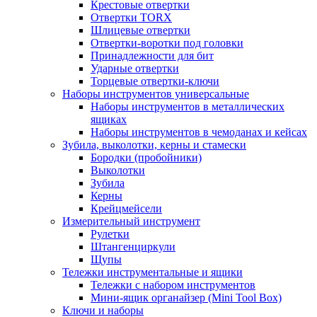
Крестовые отвертки
Отвертки TORX
Шлицевые отвертки
Отвертки-воротки под головки
Принадлежности для бит
Ударные отвертки
Торцевые отвертки-ключи
Наборы инструментов универсальные
Наборы инструментов в металлических
ящиках
Наборы инструментов в чемоданах и кейсах
Зубила, выколотки, керны и стамески
Бородки (пробойники)
Выколотки
Зубила
Керны
Крейцмейсели
Измерительный инструмент
Рулетки
Штангенциркули
Щупы
Тележки инструментальные и ящики
Тележки с набором инструментов
Мини-ящик органайзер (Mini Tool Box)
Ключи и наборы