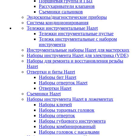
Поршневая группа и ГБЦ
Рассухариватели клапанов
Съемники сальников
Эндоскопы/диагностические приборы
Система кондиционирования
Тележки инструментальные Hazet
Тележки инструментальные пустые
Тележк инструментальные с набором
инструмента
Инструментальные наборы Hazet для мастерских
Наборы инструмента Hazet для электрика (VDE)
Наборы для ремонта и восстановления резьбы
Hazet
Отвертки и биты Hazet
Наборы бит Hazet
Наборы отверток Hazet
Отвертки Hazet
Съемники Hazet
Наборы инструмента Hazet в ложементах
Наборы ключей
Наборы торцевых головок
Наборы отверток
Наборы губцевого инструмента
Наборы комбинированный
Наборы головок с насадками