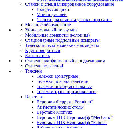
Станки и специализированное оборудование
Выпрессовщики
Мойки деталей
Станки для ремонта узлов и агрегатов
Моечное оборудование
Универсальный погрузчик
Мобильные домкраты (колонны)
Стационарные подпольные домкраты
Телескопические канавные домкраты
Круг поворотный
Кантователь
Стапель платформенный с подъемником
Стапель подкатной
Тележки
Тележки арматурные
Тележки диагностические
Тележки инструментальные
Тележки транспортировочные
Верстаки
Верстаки Феррум "Premium"
Антистатические столы
Верстаки Kronvuz
Верстаки ТПК Верстакофф "Mechanic"
Верстаки ТПК Верстакофф "Fabric"
Рабочие столы Kronvuz