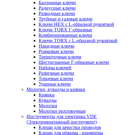
Баллонные ключи
Радиусные ключи
Разводные ключи
Трубные и газовые ключи
Ключи HEX с L-образной рукояткой
Ключи TORX Г-образные
Комбинированные ключи
Ключи TORX с L-образной рукояткой
Накидные ключи
Рожковые ключи
Трещоточные ключи
Шестигранные Г-образные ключи
Наборы ключей
Разрезные ключи
Торцевые ключи
Ударные ключи
Молотки, кувалды и киянки
Киянки
Кувалды
Молотки
Молотки рихтовочные
Инструменты для электрика VDE
(Электромонтажный инструмент)
Клещи для зачистки проводов
Клещи для обжима - кримперы