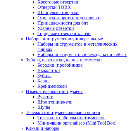
Крестовые отвертки
Отвертки TORX
Шлицевые отвертки
Отвертки-воротки под головки
Принадлежности для бит
Ударные отвертки
Торцевые отвертки-ключи
Наборы инструментов универсальные
Наборы инструментов в металлических
ящиках
Наборы инструментов в чемоданах и кейсах
Зубила, выколотки, керны и стамески
Бородки (пробойники)
Выколотки
Зубила
Керны
Крейцмейсели
Измерительный инструмент
Рулетки
Штангенциркули
Щупы
Тележки инструментальные и ящики
Тележки с набором инструментов
Мини-ящик органайзер (Mini Tool Box)
Ключи и наборы