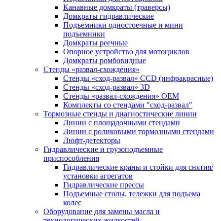
Канавные домкраты (траверсы)
Домкраты гидравлические
Подъемники одностоечные и мини
подъемники
Домкраты реечные
Опорное устройство для мотоциклов
Домкраты ромбовидные
Стенды «развал-схождения»
Стенды «сход-развал» CCD (инфракрасные)
Стенды «сход-развал» 3D
Стенды «развал-схождения» ОЕМ
Комплекты со стендами "сход-развал"
Тормозные стенды и диагностические линии
Линии с площадочными стендами
Линии с роликовыми тормозными стендами
Люфт-детекторы
Гидравлические и грузоподъемные
приспособления
Гидравлические краны и стойки для снятия/
установки агрегатов
Гидравлические прессы
Подъемные столы, тележки для подъема
колес
Оборудование для замены масла и
технологических жидкостей