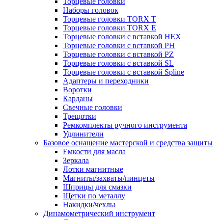
Торцевые головки
Наборы головок
Торцевые головки TORX T
Торцевые головки TORX Е
Торцевые головки с вставкой HEX
Торцевые головки с вставкой PH
Торцевые головки с вставкой PZ
Торцевые головки с вставкой SL
Торцевые головки с вставкой Spline
Адаптеры и переходники
Воротки
Карданы
Свечные головки
Трещотки
Ремкомплекты ручного инструмента
Удлинители
Базовое оснащение мастерской и средства защиты
Емкости для масла
Зеркала
Лотки магнитные
Магниты/захваты/пинцеты
Шприцы для смазки
Щетки по металлу
Накидки/чехлы
Динамометрический инструмент