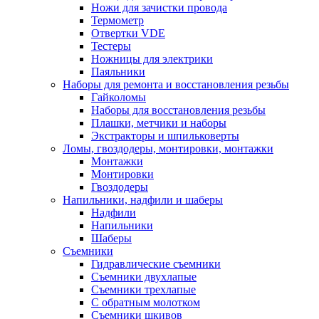
Ножи для зачистки провода
Термометр
Отвертки VDE
Тестеры
Ножницы для электрики
Паяльники
Наборы для ремонта и восстановления резьбы
Гайколомы
Наборы для восстановления резьбы
Плашки, метчики и наборы
Экстракторы и шпильковерты
Ломы, гвоздодеры, монтировки, монтажки
Монтажки
Монтировки
Гвоздодеры
Напильники, надфили и шаберы
Надфили
Напильники
Шаберы
Съемники
Гидравлические съемники
Съемники двухлапые
Съемники трехлапые
С обратным молотком
Съемники шкивов