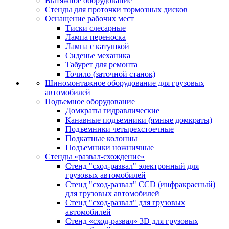
Вытяжное оборудование
Стенды для проточки тормозных дисков
Оснащение рабочих мест
Тиски слесарные
Лампа переноска
Лампа с катушкой
Сиденье механика
Табурет для ремонта
Точило (заточной станок)
Шиномонтажное оборудование для грузовых
автомобилей
Подъемное оборудование
Домкраты гидравлические
Канавные подъемники (ямные домкраты)
Подъемники четырехстоечные
Подкатные колонны
Подъемники ножничные
Стенды «развал-схождение»
Стенд "сход-развал" электронный для
грузовых автомобилей
Стенд "сход-развал" CCD (инфракрасный)
для грузовых автомобилей
Стенд "сход-развал" для грузовых
автомобилей
Стенд «сход-развал» 3D для грузовых