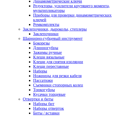
Динамометрические ключи
Редукторы, усилители крутящего момента,
мультипликаторы
Приборы для проверки динамометрических
ключей
Ремкомплекты
Заклепочники, дыроколы, степлеры
Заклепочники
Шарнирно-губцевый инструмент
Бокорезы
Длинногубцы
Зажимы ручные
Клещи вязальные
Клещи для снятия изоляции
Клещи переставные
Наборы
Ножницы для резки кабеля
Пассатижи
Съемники стопорных колец
Тонкогубцы
Кусачки торцевые
Отвертки и биты
Наборы бит
Наборы отверток
Биты / вставки