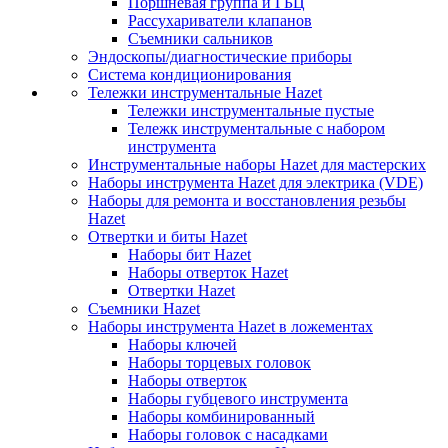
Поршневая группа и ГБЦ
Рассухариватели клапанов
Съемники сальников
Эндоскопы/диагностические приборы
Система кондиционирования
Тележки инструментальные Hazet
Тележки инструментальные пустые
Тележк инструментальные с набором
инструмента
Инструментальные наборы Hazet для мастерских
Наборы инструмента Hazet для электрика (VDE)
Наборы для ремонта и восстановления резьбы
Hazet
Отвертки и биты Hazet
Наборы бит Hazet
Наборы отверток Hazet
Отвертки Hazet
Съемники Hazet
Наборы инструмента Hazet в ложементах
Наборы ключей
Наборы торцевых головок
Наборы отверток
Наборы губцевого инструмента
Наборы комбинированный
Наборы головок с насадками