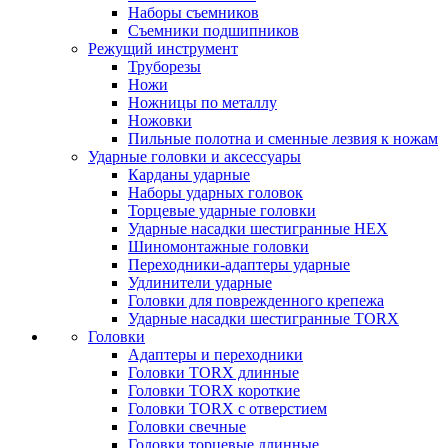
Наборы съемников
Съемники подшипников
Режущий инструмент
Труборезы
Ножи
Ножницы по металлу
Ножовки
Пильные полотна и сменные лезвия к ножам
Ударные головки и аксессуары
Карданы ударные
Наборы ударных головок
Торцевые ударные головки
Ударные насадки шестигранные HEX
Шиномонтажные головки
Переходники-адаптеры ударные
Удлинители ударные
Головки для поврежденного крепежа
Ударные насадки шестигранные TORX
Головки
Адаптеры и переходники
Головки TORX длинные
Головки TORX короткие
Головки TORX с отверстием
Головки свечные
Головки торцевые длинные