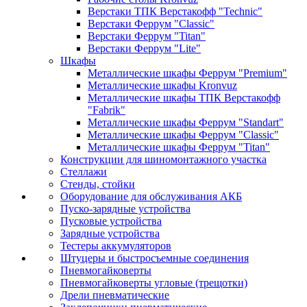
Верстаки ТПК Верстакофф "Technic"
Верстаки Феррум "Classic"
Верстаки Феррум "Titan"
Верстаки Феррум "Lite"
Шкафы
Металлические шкафы Феррум "Premium"
Металлические шкафы Kronvuz
Металлические шкафы ТПК Верстакофф
"Fabrik"
Металлические шкафы Феррум "Standart"
Металлические шкафы Феррум "Classic"
Металлические шкафы Феррум "Titan"
Конструкции для шиномонтажного участка
Стеллажи
Стенды, стойки
Оборудование для обслуживания АКБ
Пуско-зарядные устройства
Пусковые устройства
Зарядные устройства
Тестеры аккумуляторов
Штуцеры и быстросъемные соединения
Пневмогайковерты
Пневмогайковерты угловые (трещотки)
Дрели пневматические