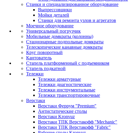
Станки и специализированное оборудование
Выпрессовщики
Мойки деталей
Станки для ремонта узлов и агрегатов
Моечное оборудование
Универсальный погрузчик
Мобильные домкраты (колонны)
Стационарные подпольные домкраты
Телескопические канавные домкраты
Круг поворотный
Кантователь
Стапель платформенный с подъемником
Стапель подкатной
Тележки
Тележки арматурные
Тележки диагностические
Тележки инструментальные
Тележки транспортировочные
Верстаки
Верстаки Феррум "Premium"
Антистатические столы
Верстаки Kronvuz
Верстаки ТПК Верстакофф "Mechanic"
Верстаки ТПК Верстакофф "Fabric"
Рабочие столы Kronvuz