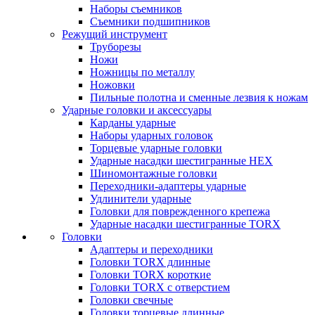
Наборы съемников
Съемники подшипников
Режущий инструмент
Труборезы
Ножи
Ножницы по металлу
Ножовки
Пильные полотна и сменные лезвия к ножам
Ударные головки и аксессуары
Карданы ударные
Наборы ударных головок
Торцевые ударные головки
Ударные насадки шестигранные HEX
Шиномонтажные головки
Переходники-адаптеры ударные
Удлинители ударные
Головки для поврежденного крепежа
Ударные насадки шестигранные TORX
Головки
Адаптеры и переходники
Головки TORX длинные
Головки TORX короткие
Головки TORX с отверстием
Головки свечные
Головки торцевые длинные