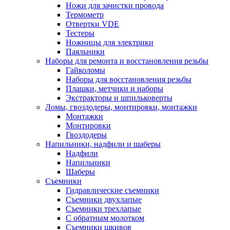
Ножи для зачистки провода
Термометр
Отвертки VDE
Тестеры
Ножницы для электрики
Паяльники
Наборы для ремонта и восстановления резьбы
Гайколомы
Наборы для восстановления резьбы
Плашки, метчики и наборы
Экстракторы и шпильковерты
Ломы, гвоздодеры, монтировки, монтажки
Монтажки
Монтировки
Гвоздодеры
Напильники, надфили и шаберы
Надфили
Напильники
Шаберы
Съемники
Гидравлические съемники
Съемники двухлапые
Съемники трехлапые
С обратным молотком
Съемники шкивов