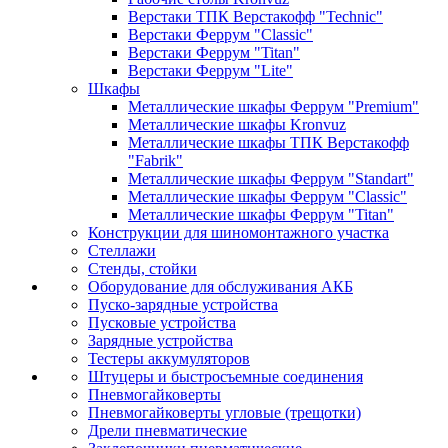
Верстаки ТПК Верстакофф "Technic"
Верстаки Феррум "Classic"
Верстаки Феррум "Titan"
Верстаки Феррум "Lite"
Шкафы
Металлические шкафы Феррум "Premium"
Металлические шкафы Kronvuz
Металлические шкафы ТПК Верстакофф
"Fabrik"
Металлические шкафы Феррум "Standart"
Металлические шкафы Феррум "Classic"
Металлические шкафы Феррум "Titan"
Конструкции для шиномонтажного участка
Стеллажи
Стенды, стойки
Оборудование для обслуживания АКБ
Пуско-зарядные устройства
Пусковые устройства
Зарядные устройства
Тестеры аккумуляторов
Штуцеры и быстросъемные соединения
Пневмогайковерты
Пневмогайковерты угловые (трещотки)
Дрели пневматические