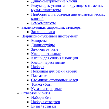
Динамометрические ключи
Редукторы, усилители крутящего момента,
мультипликаторы
Приборы для проверки динамометрических
ключей
Ремкомплекты
Заклепочники, дыроколы, степлеры
Заклепочники
Шарнирно-губцевый инструмент
Бокорезы
Длинногубцы
Зажимы ручные
Клещи вязальные
Клещи для снятия изоляции
Клещи переставные
Наборы
Ножницы для резки кабеля
Пассатижи
Съемники стопорных колец
Тонкогубцы
Кусачки торцевые
Отвертки и биты
Наборы бит
Наборы отверток
Биты / вставки