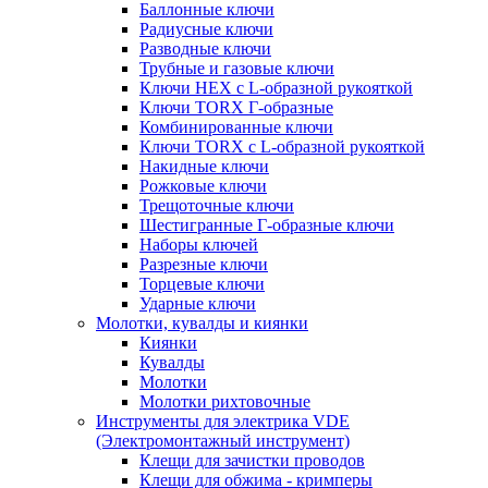
Баллонные ключи
Радиусные ключи
Разводные ключи
Трубные и газовые ключи
Ключи HEX с L-образной рукояткой
Ключи TORX Г-образные
Комбинированные ключи
Ключи TORX с L-образной рукояткой
Накидные ключи
Рожковые ключи
Трещоточные ключи
Шестигранные Г-образные ключи
Наборы ключей
Разрезные ключи
Торцевые ключи
Ударные ключи
Молотки, кувалды и киянки
Киянки
Кувалды
Молотки
Молотки рихтовочные
Инструменты для электрика VDE
(Электромонтажный инструмент)
Клещи для зачистки проводов
Клещи для обжима - кримперы