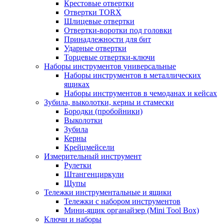
Крестовые отвертки
Отвертки TORX
Шлицевые отвертки
Отвертки-воротки под головки
Принадлежности для бит
Ударные отвертки
Торцевые отвертки-ключи
Наборы инструментов универсальные
Наборы инструментов в металлических
ящиках
Наборы инструментов в чемоданах и кейсах
Зубила, выколотки, керны и стамески
Бородки (пробойники)
Выколотки
Зубила
Керны
Крейцмейсели
Измерительный инструмент
Рулетки
Штангенциркули
Щупы
Тележки инструментальные и ящики
Тележки с набором инструментов
Мини-ящик органайзер (Mini Tool Box)
Ключи и наборы