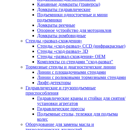
Канавные домкраты (траверсы)
Домкраты гидравлические
Подъемники одностоечные и мини
подъемники
Домкраты реечные
Опорное устройство для мотоциклов
Домкраты ромбовидные
Стенды «развал-схождения»
Стенды «сход-развал» CCD (инфракрасные)
Стенды «сход-развал» 3D
Стенды «развал-схождения» ОЕМ
Комплекты со стендами "сход-развал"
Тормозные стенды и диагностические линии
Линии с площадочными стендами
Линии с роликовыми тормозными стендами
Люфт-детекторы
Гидравлические и грузоподъемные
приспособления
Гидравлические краны и стойки для снятия/
установки агрегатов
Гидравлические прессы
Подъемные столы, тележки для подъема
колес
Оборудование для замены масла и
технологических жидкостей