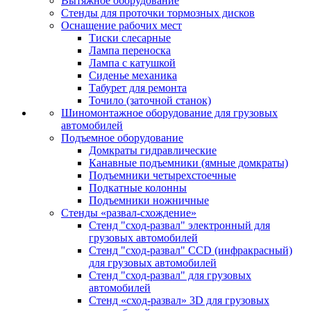
Вытяжное оборудование
Стенды для проточки тормозных дисков
Оснащение рабочих мест
Тиски слесарные
Лампа переноска
Лампа с катушкой
Сиденье механика
Табурет для ремонта
Точило (заточной станок)
Шиномонтажное оборудование для грузовых
автомобилей
Подъемное оборудование
Домкраты гидравлические
Канавные подъемники (ямные домкраты)
Подъемники четырехстоечные
Подкатные колонны
Подъемники ножничные
Стенды «развал-схождение»
Стенд "сход-развал" электронный для
грузовых автомобилей
Стенд "сход-развал" CCD (инфракрасный)
для грузовых автомобилей
Стенд "сход-развал" для грузовых
автомобилей
Стенд «сход-развал» 3D для грузовых