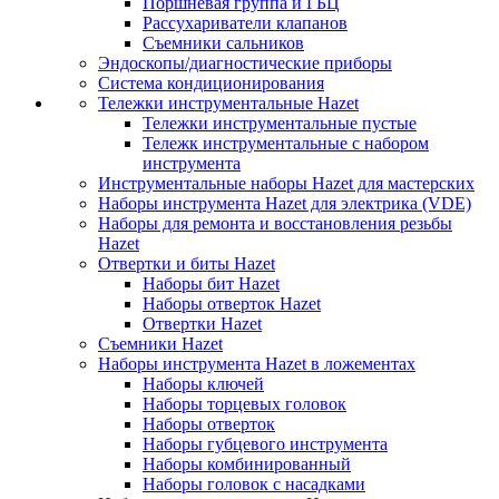
Поршневая группа и ГБЦ
Рассухариватели клапанов
Съемники сальников
Эндоскопы/диагностические приборы
Система кондиционирования
Тележки инструментальные Hazet
Тележки инструментальные пустые
Тележк инструментальные с набором
инструмента
Инструментальные наборы Hazet для мастерских
Наборы инструмента Hazet для электрика (VDE)
Наборы для ремонта и восстановления резьбы
Hazet
Отвертки и биты Hazet
Наборы бит Hazet
Наборы отверток Hazet
Отвертки Hazet
Съемники Hazet
Наборы инструмента Hazet в ложементах
Наборы ключей
Наборы торцевых головок
Наборы отверток
Наборы губцевого инструмента
Наборы комбинированный
Наборы головок с насадками