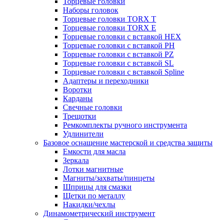
Торцевые головки
Наборы головок
Торцевые головки TORX T
Торцевые головки TORX Е
Торцевые головки с вставкой HEX
Торцевые головки с вставкой PH
Торцевые головки с вставкой PZ
Торцевые головки с вставкой SL
Торцевые головки с вставкой Spline
Адаптеры и переходники
Воротки
Карданы
Свечные головки
Трещотки
Ремкомплекты ручного инструмента
Удлинители
Базовое оснащение мастерской и средства защиты
Емкости для масла
Зеркала
Лотки магнитные
Магниты/захваты/пинцеты
Шприцы для смазки
Щетки по металлу
Накидки/чехлы
Динамометрический инструмент