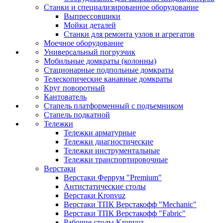
Станки и специализированное оборудование
Выпрессовщики
Мойки деталей
Станки для ремонта узлов и агрегатов
Моечное оборудование
Универсальный погрузчик
Мобильные домкраты (колонны)
Стационарные подпольные домкраты
Телескопические канавные домкраты
Круг поворотный
Кантователь
Стапель платформенный с подъемником
Стапель подкатной
Тележки
Тележки арматурные
Тележки диагностические
Тележки инструментальные
Тележки транспортировочные
Верстаки
Верстаки Феррум "Premium"
Антистатические столы
Верстаки Kronvuz
Верстаки ТПК Верстакофф "Mechanic"
Верстаки ТПК Верстакофф "Fabric"
Рабочие столы Kronvuz