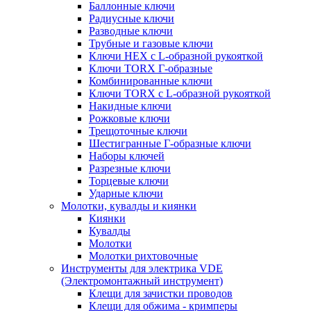
Баллонные ключи
Радиусные ключи
Разводные ключи
Трубные и газовые ключи
Ключи HEX с L-образной рукояткой
Ключи TORX Г-образные
Комбинированные ключи
Ключи TORX с L-образной рукояткой
Накидные ключи
Рожковые ключи
Трещоточные ключи
Шестигранные Г-образные ключи
Наборы ключей
Разрезные ключи
Торцевые ключи
Ударные ключи
Молотки, кувалды и киянки
Киянки
Кувалды
Молотки
Молотки рихтовочные
Инструменты для электрика VDE
(Электромонтажный инструмент)
Клещи для зачистки проводов
Клещи для обжима - кримперы