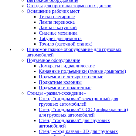
Вытяжное оборудование
Стенды для проточки тормозных дисков
Оснащение рабочих мест
Тиски слесарные
Лампа переноска
Лампа с катушкой
Сиденье механика
Табурет для ремонта
Точило (заточной станок)
Шиномонтажное оборудование для грузовых
автомобилей
Подъемное оборудование
Домкраты гидравлические
Канавные подъемники (ямные домкраты)
Подъемники четырехстоечные
Подкатные колонны
Подъемники ножничные
Стенды «развал-схождение»
Стенд "сход-развал" электронный для
грузовых автомобилей
Стенд "сход-развал" CCD (инфракрасный)
для грузовых автомобилей
Стенд "сход-развал" для грузовых
автомобилей
Стенд «сход-развал» 3D для грузовых