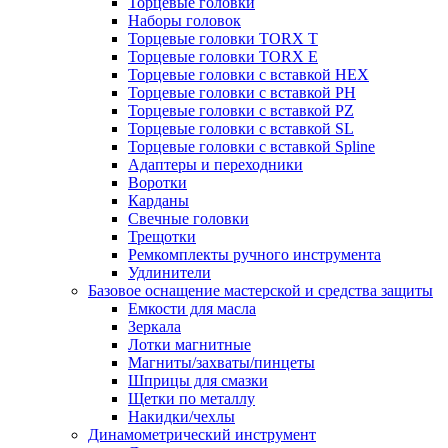
Торцевые головки
Наборы головок
Торцевые головки TORX T
Торцевые головки TORX Е
Торцевые головки с вставкой HEX
Торцевые головки с вставкой PH
Торцевые головки с вставкой PZ
Торцевые головки с вставкой SL
Торцевые головки с вставкой Spline
Адаптеры и переходники
Воротки
Карданы
Свечные головки
Трещотки
Ремкомплекты ручного инструмента
Удлинители
Базовое оснащение мастерской и средства защиты
Емкости для масла
Зеркала
Лотки магнитные
Магниты/захваты/пинцеты
Шприцы для смазки
Щетки по металлу
Накидки/чехлы
Динамометрический инструмент