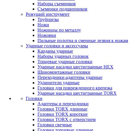
Наборы съемников
Съемники подшипников
Режущий инструмент
Труборезы
Ножи
Ножницы по металлу
Ножовки
Пильные полотна и сменные лезвия к ножам
Ударные головки и аксессуары
Карданы ударные
Наборы ударных головок
Торцевые ударные головки
Ударные насадки шестигранные HEX
Шиномонтажные головки
Переходники-адаптеры ударные
Удлинители ударные
Головки для поврежденного крепежа
Ударные насадки шестигранные TORX
Головки
Адаптеры и переходники
Головки TORX длинные
Головки TORX короткие
Головки TORX с отверстием
Головки свечные
Головки торцевые длинные