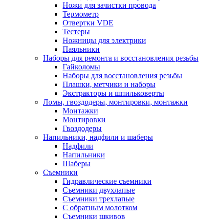
Ножи для зачистки провода
Термометр
Отвертки VDE
Тестеры
Ножницы для электрики
Паяльники
Наборы для ремонта и восстановления резьбы
Гайколомы
Наборы для восстановления резьбы
Плашки, метчики и наборы
Экстракторы и шпильковерты
Ломы, гвоздодеры, монтировки, монтажки
Монтажки
Монтировки
Гвоздодеры
Напильники, надфили и шаберы
Надфили
Напильники
Шаберы
Съемники
Гидравлические съемники
Съемники двухлапые
Съемники трехлапые
С обратным молотком
Съемники шкивов