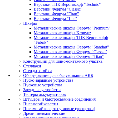
Верстаки ТПК Верстакофф "Technic"
Верстаки Феррум "Classic"
Верстаки Феррум "Titan"
Верстаки Феррум "Lite"
Шкафы
Металлические шкафы Феррум "Premium"
Металлические шкафы Kronvuz
Металлические шкафы ТПК Верстакофф
"Fabrik"
Металлические шкафы Феррум "Standart"
Металлические шкафы Феррум "Classic"
Металлические шкафы Феррум "Titan"
Конструкции для шиномонтажного участка
Стеллажи
Стенды, стойки
Оборудование для обслуживания АКБ
Пуско-зарядные устройства
Пусковые устройства
Зарядные устройства
Тестеры аккумуляторов
Штуцеры и быстросъемные соединения
Пневмогайковерты
Пневмогайковерты угловые (трещотки)
Дрели пневматические