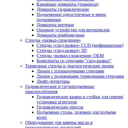
Канавные домкраты (траверсы)
Домкраты гидравлические
Подъемники одностоечные и мини
подъемники
Домкраты реечные
Опорное устройство для мотоциклов
Домкраты ромбовидные
Стенды «развал-схождения»
Стенды «сход-развал» CCD (инфракрасные)
Стенды «сход-развал» 3D
Стенды «развал-схождения» ОЕМ
Комплекты со стендами "сход-развал"
Тормозные стенды и диагностические линии
Линии с площадочными стендами
Линии с роликовыми тормозными стендами
Люфт-детекторы
Гидравлические и грузоподъемные
приспособления
Гидравлические краны и стойки для снятия/
установки агрегатов
Гидравлические прессы
Подъемные столы, тележки для подъема
колес
Оборудование для замены масла и
технологических жидкостей