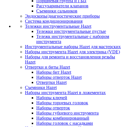
Поршневая группа и ГБЦ
Рассухариватели клапанов
Съемники сальников
Эндоскопы/диагностические приборы
Система кондиционирования
Тележки инструментальные Hazet
Тележки инструментальные пустые
Тележк инструментальные с набором
инструмента
Инструментальные наборы Hazet для мастерских
Наборы инструмента Hazet для электрика (VDE)
Наборы для ремонта и восстановления резьбы
Hazet
Отвертки и биты Hazet
Наборы бит Hazet
Наборы отверток Hazet
Отвертки Hazet
Съемники Hazet
Наборы инструмента Hazet в ложементах
Наборы ключей
Наборы торцевых головок
Наборы отверток
Наборы губцевого инструмента
Наборы комбинированный
Наборы головок с насадками