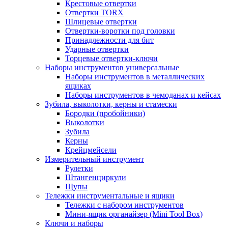
Крестовые отвертки
Отвертки TORX
Шлицевые отвертки
Отвертки-воротки под головки
Принадлежности для бит
Ударные отвертки
Торцевые отвертки-ключи
Наборы инструментов универсальные
Наборы инструментов в металлических
ящиках
Наборы инструментов в чемоданах и кейсах
Зубила, выколотки, керны и стамески
Бородки (пробойники)
Выколотки
Зубила
Керны
Крейцмейсели
Измерительный инструмент
Рулетки
Штангенциркули
Щупы
Тележки инструментальные и ящики
Тележки с набором инструментов
Мини-ящик органайзер (Mini Tool Box)
Ключи и наборы