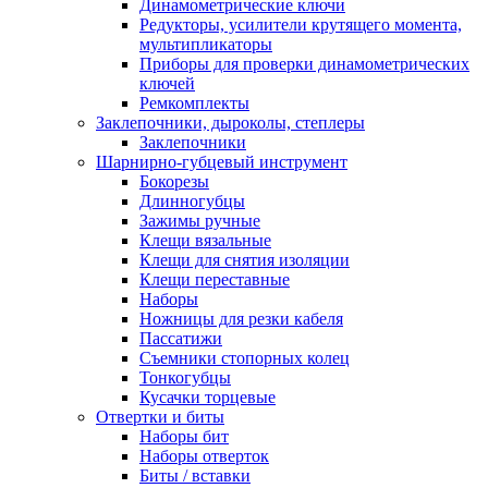
Динамометрические ключи
Редукторы, усилители крутящего момента,
мультипликаторы
Приборы для проверки динамометрических
ключей
Ремкомплекты
Заклепочники, дыроколы, степлеры
Заклепочники
Шарнирно-губцевый инструмент
Бокорезы
Длинногубцы
Зажимы ручные
Клещи вязальные
Клещи для снятия изоляции
Клещи переставные
Наборы
Ножницы для резки кабеля
Пассатижи
Съемники стопорных колец
Тонкогубцы
Кусачки торцевые
Отвертки и биты
Наборы бит
Наборы отверток
Биты / вставки