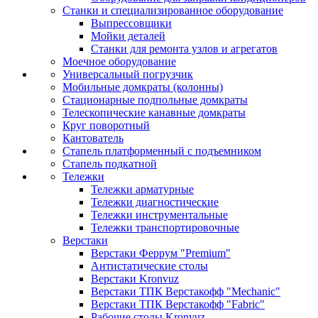
Станки и специализированное оборудование
Выпрессовщики
Мойки деталей
Станки для ремонта узлов и агрегатов
Моечное оборудование
Универсальный погрузчик
Мобильные домкраты (колонны)
Стационарные подпольные домкраты
Телескопические канавные домкраты
Круг поворотный
Кантователь
Стапель платформенный с подъемником
Стапель подкатной
Тележки
Тележки арматурные
Тележки диагностические
Тележки инструментальные
Тележки транспортировочные
Верстаки
Верстаки Феррум "Premium"
Антистатические столы
Верстаки Kronvuz
Верстаки ТПК Верстакофф "Mechanic"
Верстаки ТПК Верстакофф "Fabric"
Рабочие столы Kronvuz