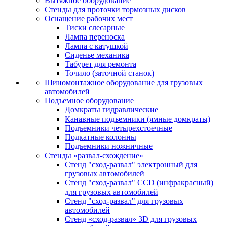
Вытяжное оборудование
Стенды для проточки тормозных дисков
Оснащение рабочих мест
Тиски слесарные
Лампа переноска
Лампа с катушкой
Сиденье механика
Табурет для ремонта
Точило (заточной станок)
Шиномонтажное оборудование для грузовых
автомобилей
Подъемное оборудование
Домкраты гидравлические
Канавные подъемники (ямные домкраты)
Подъемники четырехстоечные
Подкатные колонны
Подъемники ножничные
Стенды «развал-схождение»
Стенд "сход-развал" электронный для
грузовых автомобилей
Стенд "сход-развал" CCD (инфракрасный)
для грузовых автомобилей
Стенд "сход-развал" для грузовых
автомобилей
Стенд «сход-развал» 3D для грузовых