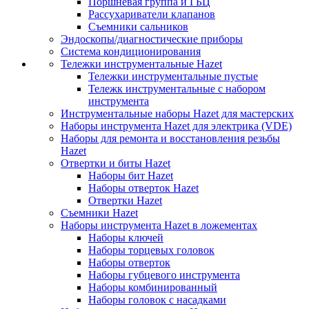
Поршневая группа и ГБЦ
Рассухариватели клапанов
Съемники сальников
Эндоскопы/диагностические приборы
Система кондиционирования
Тележки инструментальные Hazet
Тележки инструментальные пустые
Тележк инструментальные с набором
инструмента
Инструментальные наборы Hazet для мастерских
Наборы инструмента Hazet для электрика (VDE)
Наборы для ремонта и восстановления резьбы
Hazet
Отвертки и биты Hazet
Наборы бит Hazet
Наборы отверток Hazet
Отвертки Hazet
Съемники Hazet
Наборы инструмента Hazet в ложементах
Наборы ключей
Наборы торцевых головок
Наборы отверток
Наборы губцевого инструмента
Наборы комбинированный
Наборы головок с насадками