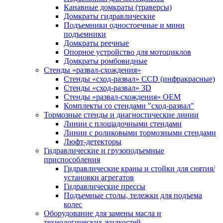
Канавные домкраты (траверсы)
Домкраты гидравлические
Подъемники одностоечные и мини
подъемники
Домкраты реечные
Опорное устройство для мотоциклов
Домкраты ромбовидные
Стенды «развал-схождения»
Стенды «сход-развал» CCD (инфракрасные)
Стенды «сход-развал» 3D
Стенды «развал-схождения» ОЕМ
Комплекты со стендами "сход-развал"
Тормозные стенды и диагностические линии
Линии с площадочными стендами
Линии с роликовыми тормозными стендами
Люфт-детекторы
Гидравлические и грузоподъемные
приспособления
Гидравлические краны и стойки для снятия/
установки агрегатов
Гидравлические прессы
Подъемные столы, тележки для подъема
колес
Оборудование для замены масла и
технологических жидкостей