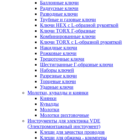
Баллонные ключи
Радиусные ключи
Разводные ключи
Трубные и газовые ключи
Ключи HEX с L-образной рукояткой
Ключи TORX Г-образные
Комбинированные ключи
Ключи TORX с L-образной рукояткой
Накидные ключи
Рожковые ключи
Трещоточные ключи
Шестигранные Г-образные ключи
Наборы ключей
Разрезные ключи
Торцевые ключи
Ударные ключи
Молотки, кувалды и киянки
Киянки
Кувалды
Молотки
Молотки рихтовочные
Инструменты для электрика VDE
(Электромонтажный инструмент)
Клещи для зачистки проводов
Клещи для обжима - кримперы