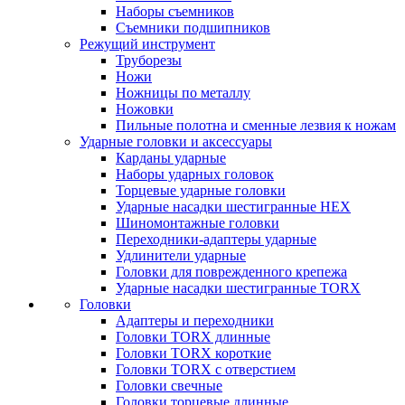
Наборы съемников
Съемники подшипников
Режущий инструмент
Труборезы
Ножи
Ножницы по металлу
Ножовки
Пильные полотна и сменные лезвия к ножам
Ударные головки и аксессуары
Карданы ударные
Наборы ударных головок
Торцевые ударные головки
Ударные насадки шестигранные HEX
Шиномонтажные головки
Переходники-адаптеры ударные
Удлинители ударные
Головки для поврежденного крепежа
Ударные насадки шестигранные TORX
Головки
Адаптеры и переходники
Головки TORX длинные
Головки TORX короткие
Головки TORX с отверстием
Головки свечные
Головки торцевые длинные