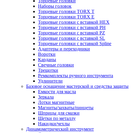
Торцевые головки
Наборы головок
Торцевые головки TORX T
Торцевые головки TORX Е
Торцевые головки с вставкой HEX
Торцевые головки с вставкой PH
Торцевые головки с вставкой PZ
Торцевые головки с вставкой SL
Торцевые головки с вставкой Spline
Адаптеры и переходники
Воротки
Карданы
Свечные головки
Трещотки
Ремкомплекты ручного инструмента
Удлинители
Базовое оснащение мастерской и средства защиты
Емкости для масла
Зеркала
Лотки магнитные
Магниты/захваты/пинцеты
Шприцы для смазки
Щетки по металлу
Накидки/чехлы
Динамометрический инструмент