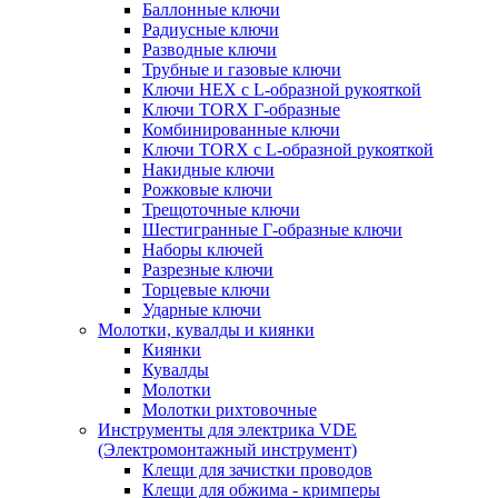
Баллонные ключи
Радиусные ключи
Разводные ключи
Трубные и газовые ключи
Ключи HEX с L-образной рукояткой
Ключи TORX Г-образные
Комбинированные ключи
Ключи TORX с L-образной рукояткой
Накидные ключи
Рожковые ключи
Трещоточные ключи
Шестигранные Г-образные ключи
Наборы ключей
Разрезные ключи
Торцевые ключи
Ударные ключи
Молотки, кувалды и киянки
Киянки
Кувалды
Молотки
Молотки рихтовочные
Инструменты для электрика VDE
(Электромонтажный инструмент)
Клещи для зачистки проводов
Клещи для обжима - кримперы