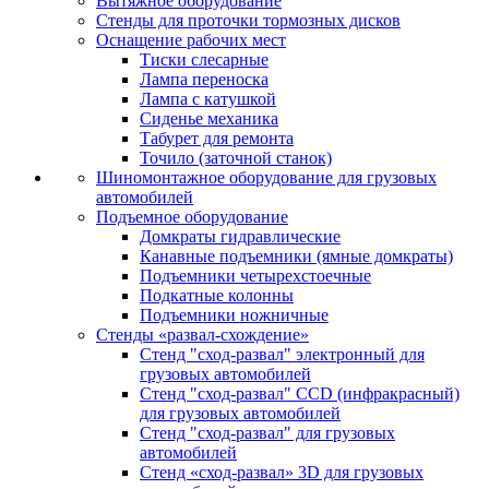
Вытяжное оборудование
Стенды для проточки тормозных дисков
Оснащение рабочих мест
Тиски слесарные
Лампа переноска
Лампа с катушкой
Сиденье механика
Табурет для ремонта
Точило (заточной станок)
Шиномонтажное оборудование для грузовых
автомобилей
Подъемное оборудование
Домкраты гидравлические
Канавные подъемники (ямные домкраты)
Подъемники четырехстоечные
Подкатные колонны
Подъемники ножничные
Стенды «развал-схождение»
Стенд "сход-развал" электронный для
грузовых автомобилей
Стенд "сход-развал" CCD (инфракрасный)
для грузовых автомобилей
Стенд "сход-развал" для грузовых
автомобилей
Стенд «сход-развал» 3D для грузовых