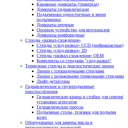
Канавные домкраты (траверсы)
Домкраты гидравлические
Подъемники одностоечные и мини
подъемники
Домкраты реечные
Опорное устройство для мотоциклов
Домкраты ромбовидные
Стенды «развал-схождения»
Стенды «сход-развал» CCD (инфракрасные)
Стенды «сход-развал» 3D
Стенды «развал-схождения» ОЕМ
Комплекты со стендами "сход-развал"
Тормозные стенды и диагностические линии
Линии с площадочными стендами
Линии с роликовыми тормозными стендами
Люфт-детекторы
Гидравлические и грузоподъемные
приспособления
Гидравлические краны и стойки для снятия/
установки агрегатов
Гидравлические прессы
Подъемные столы, тележки для подъема
колес
Оборудование для замены масла и
технологических жидкостей