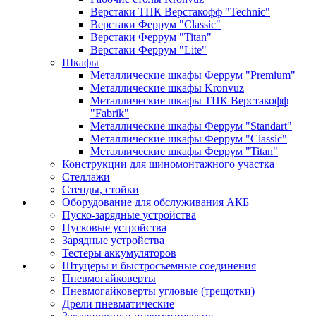
Верстаки ТПК Верстакофф "Technic"
Верстаки Феррум "Classic"
Верстаки Феррум "Titan"
Верстаки Феррум "Lite"
Шкафы
Металлические шкафы Феррум "Premium"
Металлические шкафы Kronvuz
Металлические шкафы ТПК Верстакофф
"Fabrik"
Металлические шкафы Феррум "Standart"
Металлические шкафы Феррум "Classic"
Металлические шкафы Феррум "Titan"
Конструкции для шиномонтажного участка
Стеллажи
Стенды, стойки
Оборудование для обслуживания АКБ
Пуско-зарядные устройства
Пусковые устройства
Зарядные устройства
Тестеры аккумуляторов
Штуцеры и быстросъемные соединения
Пневмогайковерты
Пневмогайковерты угловые (трещотки)
Дрели пневматические