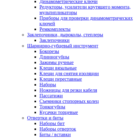
Динамометрические ключи
Редукторы, усилители крутящего момента,
мультипликаторы
Приборы для проверки динамометрических
ключей
Ремкомплекты
Заклепочники, дыроколы, степлеры
Заклепочники
Шарнирно-губцевый инструмент
Бокорезы
Длинногубцы
Зажимы ручные
Клещи вязальные
Клещи для снятия изоляции
Клещи переставные
Наборы
Ножницы для резки кабеля
Пассатижи
Съемники стопорных колец
Тонкогубцы
Кусачки торцевые
Отвертки и биты
Наборы бит
Наборы отверток
Биты / вставки