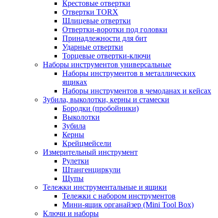
Крестовые отвертки
Отвертки TORX
Шлицевые отвертки
Отвертки-воротки под головки
Принадлежности для бит
Ударные отвертки
Торцевые отвертки-ключи
Наборы инструментов универсальные
Наборы инструментов в металлических
ящиках
Наборы инструментов в чемоданах и кейсах
Зубила, выколотки, керны и стамески
Бородки (пробойники)
Выколотки
Зубила
Керны
Крейцмейсели
Измерительный инструмент
Рулетки
Штангенциркули
Щупы
Тележки инструментальные и ящики
Тележки с набором инструментов
Мини-ящик органайзер (Mini Tool Box)
Ключи и наборы