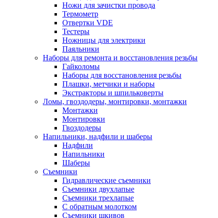
Ножи для зачистки провода
Термометр
Отвертки VDE
Тестеры
Ножницы для электрики
Паяльники
Наборы для ремонта и восстановления резьбы
Гайколомы
Наборы для восстановления резьбы
Плашки, метчики и наборы
Экстракторы и шпильковерты
Ломы, гвоздодеры, монтировки, монтажки
Монтажки
Монтировки
Гвоздодеры
Напильники, надфили и шаберы
Надфили
Напильники
Шаберы
Съемники
Гидравлические съемники
Съемники двухлапые
Съемники трехлапые
С обратным молотком
Съемники шкивов