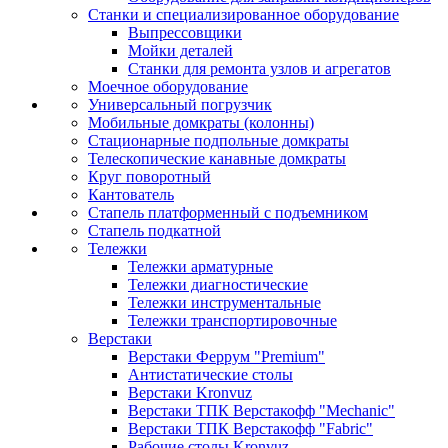
Станки и специализированное оборудование
Выпрессовщики
Мойки деталей
Станки для ремонта узлов и агрегатов
Моечное оборудование
Универсальный погрузчик
Мобильные домкраты (колонны)
Стационарные подпольные домкраты
Телескопические канавные домкраты
Круг поворотный
Кантователь
Стапель платформенный с подъемником
Стапель подкатной
Тележки
Тележки арматурные
Тележки диагностические
Тележки инструментальные
Тележки транспортировочные
Верстаки
Верстаки Феррум "Premium"
Антистатические столы
Верстаки Kronvuz
Верстаки ТПК Верстакофф "Mechanic"
Верстаки ТПК Верстакофф "Fabric"
Рабочие столы Kronvuz