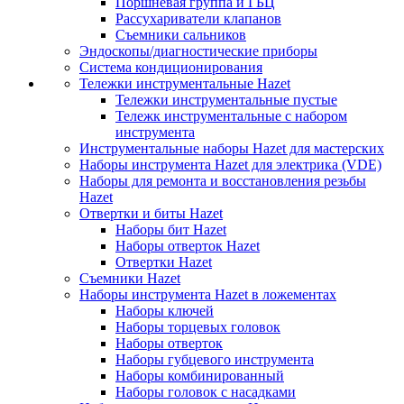
Поршневая группа и ГБЦ
Рассухариватели клапанов
Съемники сальников
Эндоскопы/диагностические приборы
Система кондиционирования
Тележки инструментальные Hazet
Тележки инструментальные пустые
Тележк инструментальные с набором
инструмента
Инструментальные наборы Hazet для мастерских
Наборы инструмента Hazet для электрика (VDE)
Наборы для ремонта и восстановления резьбы
Hazet
Отвертки и биты Hazet
Наборы бит Hazet
Наборы отверток Hazet
Отвертки Hazet
Съемники Hazet
Наборы инструмента Hazet в ложементах
Наборы ключей
Наборы торцевых головок
Наборы отверток
Наборы губцевого инструмента
Наборы комбинированный
Наборы головок с насадками