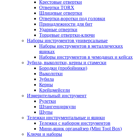
Крестовые отвертки
Отвертки TORX
Шлицевые отвертки
Отвертки-воротки под головки
Принадлежности для бит
Ударные отвертки
Торцевые отвертки-ключи
Наборы инструментов универсальные
Наборы инструментов в металлических
ящиках
Наборы инструментов в чемоданах и кейсах
Зубила, выколотки, керны и стамески
Бородки (пробойники)
Выколотки
Зубила
Керны
Крейцмейсели
Измерительный инструмент
Рулетки
Штангенциркули
Щупы
Тележки инструментальные и ящики
Тележки с набором инструментов
Мини-ящик органайзер (Mini Tool Box)
Ключи и наборы