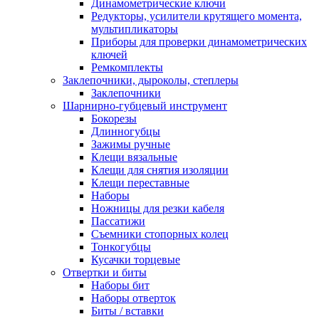
Динамометрические ключи
Редукторы, усилители крутящего момента,
мультипликаторы
Приборы для проверки динамометрических
ключей
Ремкомплекты
Заклепочники, дыроколы, степлеры
Заклепочники
Шарнирно-губцевый инструмент
Бокорезы
Длинногубцы
Зажимы ручные
Клещи вязальные
Клещи для снятия изоляции
Клещи переставные
Наборы
Ножницы для резки кабеля
Пассатижи
Съемники стопорных колец
Тонкогубцы
Кусачки торцевые
Отвертки и биты
Наборы бит
Наборы отверток
Биты / вставки