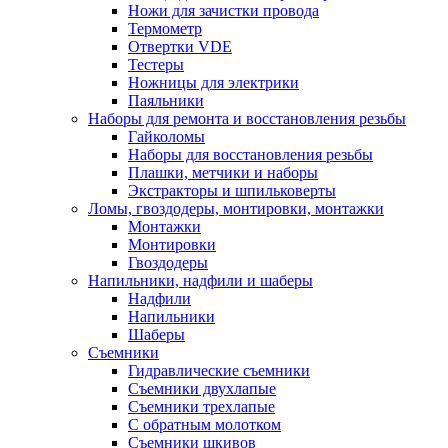
Ножи для зачистки провода
Термометр
Отвертки VDE
Тестеры
Ножницы для электрики
Паяльники
Наборы для ремонта и восстановления резьбы
Гайколомы
Наборы для восстановления резьбы
Плашки, метчики и наборы
Экстракторы и шпильковерты
Ломы, гвоздодеры, монтировки, монтажки
Монтажки
Монтировки
Гвоздодеры
Напильники, надфили и шаберы
Надфили
Напильники
Шаберы
Съемники
Гидравлические съемники
Съемники двухлапые
Съемники трехлапые
С обратным молотком
Съемники шкивов