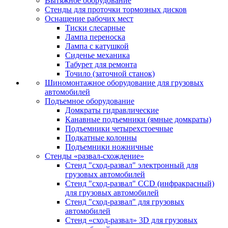
Вытяжное оборудование
Стенды для проточки тормозных дисков
Оснащение рабочих мест
Тиски слесарные
Лампа переноска
Лампа с катушкой
Сиденье механика
Табурет для ремонта
Точило (заточной станок)
Шиномонтажное оборудование для грузовых
автомобилей
Подъемное оборудование
Домкраты гидравлические
Канавные подъемники (ямные домкраты)
Подъемники четырехстоечные
Подкатные колонны
Подъемники ножничные
Стенды «развал-схождение»
Стенд "сход-развал" электронный для
грузовых автомобилей
Стенд "сход-развал" CCD (инфракрасный)
для грузовых автомобилей
Стенд "сход-развал" для грузовых
автомобилей
Стенд «сход-развал» 3D для грузовых