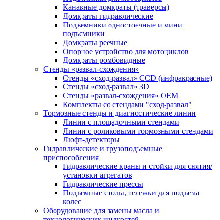
Канавные домкраты (траверсы)
Домкраты гидравлические
Подъемники одностоечные и мини
подъемники
Домкраты реечные
Опорное устройство для мотоциклов
Домкраты ромбовидные
Стенды «развал-схождения»
Стенды «сход-развал» CCD (инфракрасные)
Стенды «сход-развал» 3D
Стенды «развал-схождения» ОЕМ
Комплекты со стендами "сход-развал"
Тормозные стенды и диагностические линии
Линии с площадочными стендами
Линии с роликовыми тормозными стендами
Люфт-детекторы
Гидравлические и грузоподъемные
приспособления
Гидравлические краны и стойки для снятия/
установки агрегатов
Гидравлические прессы
Подъемные столы, тележки для подъема
колес
Оборудование для замены масла и
технологических жидкостей