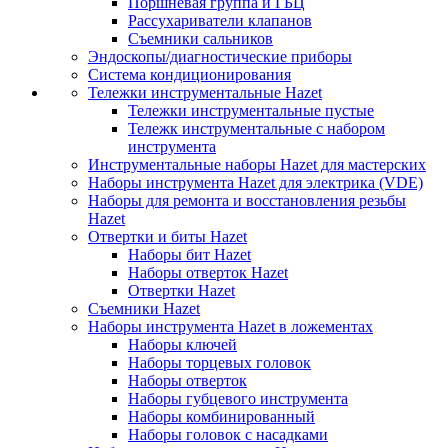
Поршневая группа и ГБЦ
Рассухариватели клапанов
Съемники сальников
Эндоскопы/диагностические приборы
Система кондиционирования
Тележки инструментальные Hazet
Тележки инструментальные пустые
Тележк инструментальные с набором
инструмента
Инструментальные наборы Hazet для мастерских
Наборы инструмента Hazet для электрика (VDE)
Наборы для ремонта и восстановления резьбы
Hazet
Отвертки и биты Hazet
Наборы бит Hazet
Наборы отверток Hazet
Отвертки Hazet
Съемники Hazet
Наборы инструмента Hazet в ложементах
Наборы ключей
Наборы торцевых головок
Наборы отверток
Наборы губцевого инструмента
Наборы комбинированный
Наборы головок с насадками