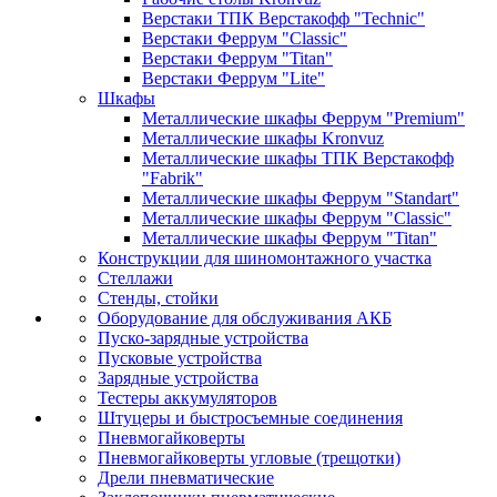
Верстаки ТПК Верстакофф "Technic"
Верстаки Феррум "Classic"
Верстаки Феррум "Titan"
Верстаки Феррум "Lite"
Шкафы
Металлические шкафы Феррум "Premium"
Металлические шкафы Kronvuz
Металлические шкафы ТПК Верстакофф
"Fabrik"
Металлические шкафы Феррум "Standart"
Металлические шкафы Феррум "Classic"
Металлические шкафы Феррум "Titan"
Конструкции для шиномонтажного участка
Стеллажи
Стенды, стойки
Оборудование для обслуживания АКБ
Пуско-зарядные устройства
Пусковые устройства
Зарядные устройства
Тестеры аккумуляторов
Штуцеры и быстросъемные соединения
Пневмогайковерты
Пневмогайковерты угловые (трещотки)
Дрели пневматические