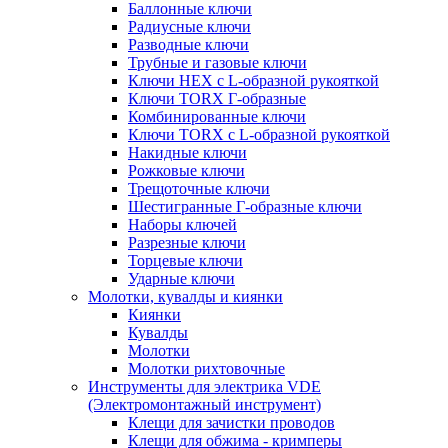
Баллонные ключи
Радиусные ключи
Разводные ключи
Трубные и газовые ключи
Ключи HEX с L-образной рукояткой
Ключи TORX Г-образные
Комбинированные ключи
Ключи TORX с L-образной рукояткой
Накидные ключи
Рожковые ключи
Трещоточные ключи
Шестигранные Г-образные ключи
Наборы ключей
Разрезные ключи
Торцевые ключи
Ударные ключи
Молотки, кувалды и киянки
Киянки
Кувалды
Молотки
Молотки рихтовочные
Инструменты для электрика VDE
(Электромонтажный инструмент)
Клещи для зачистки проводов
Клещи для обжима - кримперы