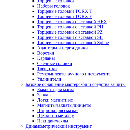
Торцевые головки
Наборы головок
Торцевые головки TORX T
Торцевые головки TORX Е
Торцевые головки с вставкой HEX
Торцевые головки с вставкой PH
Торцевые головки с вставкой PZ
Торцевые головки с вставкой SL
Торцевые головки с вставкой Spline
Адаптеры и переходники
Воротки
Карданы
Свечные головки
Трещотки
Ремкомплекты ручного инструмента
Удлинители
Базовое оснащение мастерской и средства защиты
Емкости для масла
Зеркала
Лотки магнитные
Магниты/захваты/пинцеты
Шприцы для смазки
Щетки по металлу
Накидки/чехлы
Динамометрический инструмент