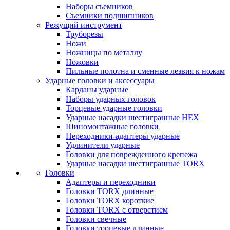
Наборы съемников
Съемники подшипников
Режущий инструмент
Труборезы
Ножи
Ножницы по металлу
Ножовки
Пильные полотна и сменные лезвия к ножам
Ударные головки и аксессуары
Карданы ударные
Наборы ударных головок
Торцевые ударные головки
Ударные насадки шестигранные HEX
Шиномонтажные головки
Переходники-адаптеры ударные
Удлинители ударные
Головки для поврежденного крепежа
Ударные насадки шестигранные TORX
Головки
Адаптеры и переходники
Головки TORX длинные
Головки TORX короткие
Головки TORX с отверстием
Головки свечные
Головки торцевые длинные