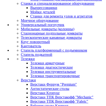
Станки и специализированное оборудование
Выпрессовщики
Мойки деталей
Станки для ремонта узлов и агрегатов
Моечное оборудование
Универсальный погрузчик
Мобильные домкраты (колонны)
Стационарные подпольные домкраты
Телескопические канавные домкраты
Круг поворотный
Кантователь
Стапель платформенный с подъемником
Стапель подкатной
Тележки
Тележки арматурные
Тележки диагностические
Тележки инструментальные
Тележки транспортировочные
Верстаки
Верстаки Феррум "Premium"
Антистатические столы
Верстаки Kronvuz
Верстаки ТПК Верстакофф "Mechanic"
Верстаки ТПК Верстакофф "Fabric"
Рабочие столы Kronvuz